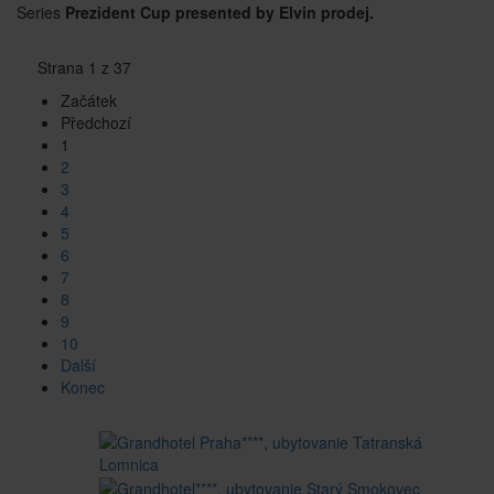
Series
Prezident Cup presented by Elvin prodej.
Strana 1 z 37
Začátek
Předchozí
1
2
3
4
5
6
7
8
9
10
Další
Konec