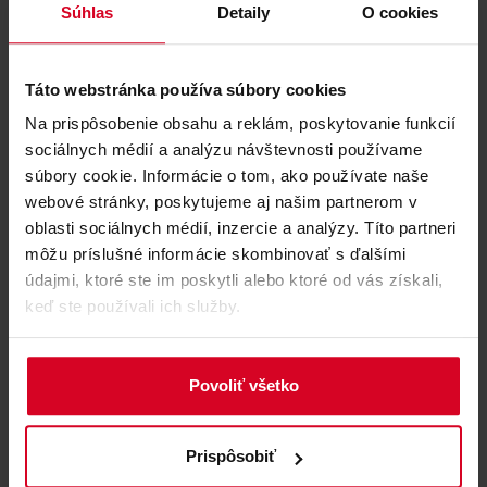
menu
Súhlas
Detaily
O cookies
Táto webstránka používa súbory cookies
Zažijte kouzlo Vánoc v útulném prostředí našeho Hotelu Green
Inn na Ostravici. Štědrý den u nás strávíte v dokonalém klidu u
Na prispôsobenie obsahu a reklám, poskytovanie funkcií
plápolajícícho krbu a užijete si nezapomenutelnou sváteční
sociálnych médií a analýzu návštevnosti používame
atmosféru.
súbory cookie. Informácie o tom, ako používate naše
webové stránky, poskytujeme aj našim partnerom v
oblasti sociálnych médií, inzercie a analýzy. Títo partneri
Svatomartinské hody 7.-9.11.
môžu príslušné informácie skombinovať s ďalšími
údajmi, ktoré ste im poskytli alebo ktoré od vás získali,
keď ste používali ich služby.
Povoliť všetko
Zveme vás na tradiční Svatomartinské Menu 7.-9.11.! 💛
Prispôsobiť