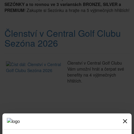
SEZÓNKY a to rovnou ve 3 variantách BRONZE, SILVER a
PREMIUM
! Zakupte si Sezónku a hrajte na 5 výjimečných hřištích!
Členství v Central Golf Clubu
Sezóna 2026
Členství v Central Golf Clubu
Vám umožní hrát a čerpat své
benefity na 4 výjimečných
hřištích.
Vánoce se štědrovečerním