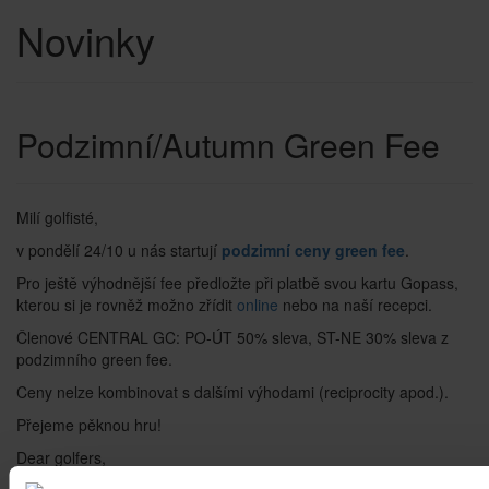
Novinky
Podzimní/Autumn Green Fee
Milí golfisté,
v pondělí 24/10 u nás startují
podzimní ceny green fee
.
Pro ještě výhodnější fee předložte při platbě svou kartu Gopass,
kterou si je rovněž možno zřídit
online
nebo na naší recepci.
Členové CENTRAL GC: PO-ÚT 50% sleva, ST-NE 30% sleva z
podzimního green fee.
Ceny nelze kombinovat s dalšími výhodami (reciprocity apod.).
Přejeme pěknou hru!
Dear golfers,