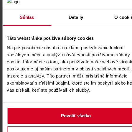
autumn green fees start on Monday 24/10.
For an even cheaper fee, present your Gopass card when paying.
Súhlas
Detaily
O cooki
CENTRAL GC members: MON-TUE 50% off, WED-SUN 30% off
autumn green fee.
Prizes cannot be combined with other benefits.
Táto webstránka používa súbory cookies
Have a nice game!
Na prispôsobenie obsahu a reklám, poskytovanie funkcií
Golf & Ski Resort Ostravice
sociálnych médií a analýzu návštevnosti používame súbory
cookie. Informácie o tom, ako používate naše webové stránk
poskytujeme aj našim partnerom v oblasti sociálnych médií,
inzercie a analýzy. Títo partneri môžu príslušné informácie
skombinovať s ďalšími údajmi, ktoré ste im poskytli alebo kt
vás získali, keď ste používali ich služby.
Povoliť všetko