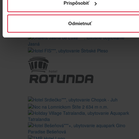
Prispôsobiť
Odmietnuť