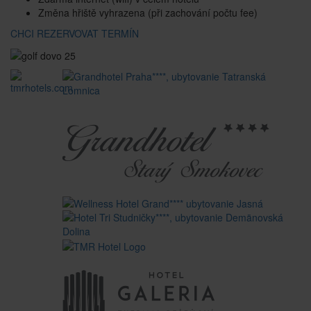
Změna hřiště vyhrazena (při zachování počtu fee)
CHCI REZERVOVAT TERMÍN