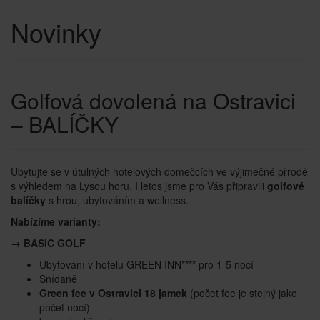
Novinky
Golfová dovolená na Ostravici
–⁠⁠⁠⁠⁠⁠ BALÍČKY
Ubytujte se v útulných hotelových domečcích ve výjimečné přrodě
s výhledem na Lysou horu. I letos jsme pro Vás připravili
golfové
balíčky
s hrou, ubytováním a wellness.
Nabízíme varianty:
→ BASIC GOLF
Ubytování v hotelu GREEN INN**** pro 1-5 nocí
Snídaně
Green fee v Ostravici 18 jamek
(počet fee je stejný jako
počet nocí)